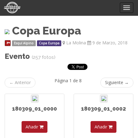
Mostr
menú
Copa Europa
La Molina
9 de Marzo, 2018
Esquí Alpino
Copa Europa
Evento
(257 fotos)
Página 1 de 8
← Anterior
Siguiente →
180309_01_0000
180309_01_0002
Añadir
Añadir