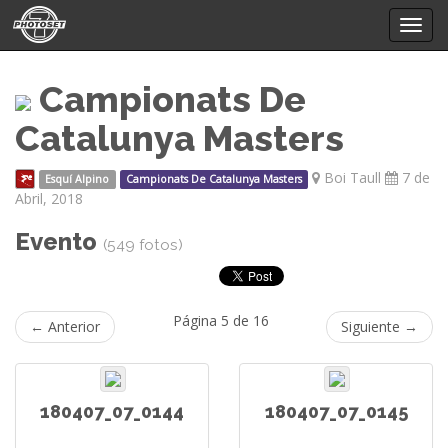
Mostr
menú
Campionats De
Catalunya Masters
Boi Taull
7 de
Esquí Alpino
Campionats De Catalunya Masters
Abril, 2018
Evento
(549 fotos)
Página 5 de 16
← Anterior
Siguiente →
180407_07_0144
180407_07_0145