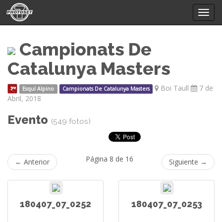
Mostr
menú
Campionats De
Catalunya Masters
Boi Taull
7 de
Esquí Alpino
Campionats De Catalunya Masters
Abril, 2018
Evento
(549 fotos)
Página 8 de 16
← Anterior
Siguiente →
180407_07_0252
180407_07_0253